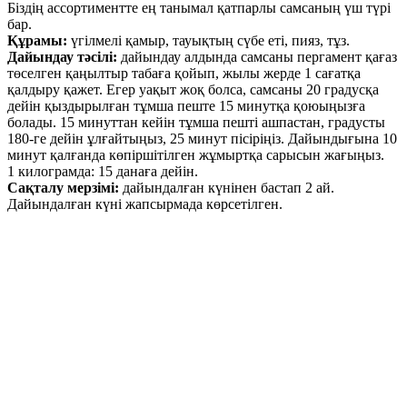
Біздің ассортиментте ең танымал қатпарлы самсаның үш түрі
бар.
Құрамы:
үгілмелі қамыр, тауықтың сүбе еті, пияз, тұз.
Дайындау тәсілі:
дайындау алдында самсаны пергамент қағаз
төселген қаңылтыр табаға қойып, жылы жерде 1 сағатқа
қалдыру қажет. Егер уақыт жоқ болса, самсаны 20 градусқа
дейін қыздырылған тұмша пеште 15 минутқа қоюыңызға
болады. 15 минуттан кейін тұмша пешті ашпастан, градусты
180-ге дейін ұлғайтыңыз, 25 минут пісіріңіз. Дайындығына 10
минут қалғанда көпіршітілген жұмыртқа сарысын жағыңыз.
1 килограмда: 15 данаға дейін.
Сақталу мерзімі:
дайындалған күнінен бастап 2 ай.
Дайындалған күні жапсырмада көрсетілген.