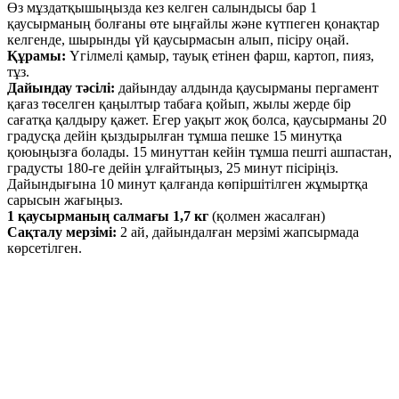
Өз мұздатқышыңызда кез келген салындысы бар 1
қаусырманың болғаны өте ыңғайлы және күтпеген қонақтар
келгенде, шырынды үй қаусырмасын алып, пісіру оңай.
Құрамы:
Үгілмелі қамыр, тауық етінен фарш, картоп, пияз,
тұз.
Дайындау тәсілі:
дайындау алдында қаусырманы пергамент
қағаз төселген қаңылтыр табаға қойып, жылы жерде бір
сағатқа қалдыру қажет. Егер уақыт жоқ болса, қаусырманы 20
градусқа дейін қыздырылған тұмша пешке 15 минутқа
қоюыңызға болады. 15 минуттан кейін тұмша пешті ашпастан,
градусты 180-ге дейін ұлғайтыңыз, 25 минут пісіріңіз.
Дайындығына 10 минут қалғанда көпіршітілген жұмыртқа
сарысын жағыңыз.
1 қаусырманың салмағы 1,7 кг
(қолмен жасалған)
Сақталу мерзімі:
2 ай, дайындалған мерзімі жапсырмада
көрсетілген.