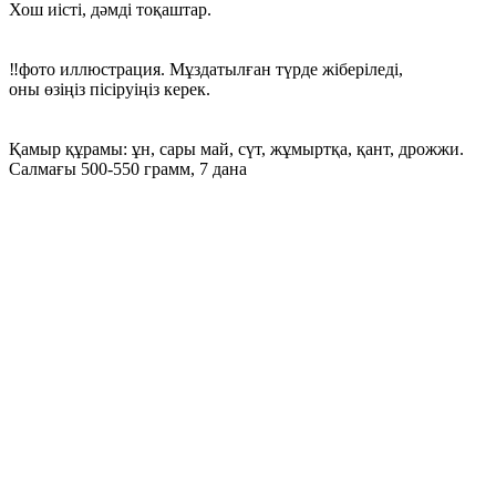
Хош иісті, дәмді тоқаштар.
‼️фото иллюстрация. Мұздатылған түрде жіберіледі,
оны өзіңіз пісіруіңіз керек.
Қамыр құрамы: ұн, сары май, сүт, жұмыртқа, қант, дрожжи.
Салмағы 500-550 грамм, 7 дана