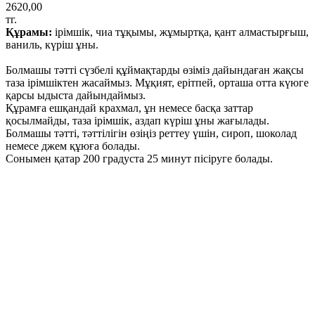
2620,00
тг.
Құрамы:
ірімшік, чиа тұқымы, жұмыртқа, қант алмастырғыш,
ваниль, күріш ұны.
Болмашы тәтті сүзбелі құймақтарды өзіміз дайындаған жақсы
таза ірімшіктен жасаймыз. Мұқият, ерітпей, орташа отта күюге
қарсы ыдыста дайындаймыз.
Құрамға ешқандай крахмал, ұн немесе басқа заттар
қосылмайды, таза ірімшік, аздап күріш ұны жағылады.
Болмашы тәтті, тәттілігін өзіңіз реттеу үшін, сироп, шоколад
немесе джем құюға болады.
Сонымен қатар 200 градуста 25 минут пісіруге болады.