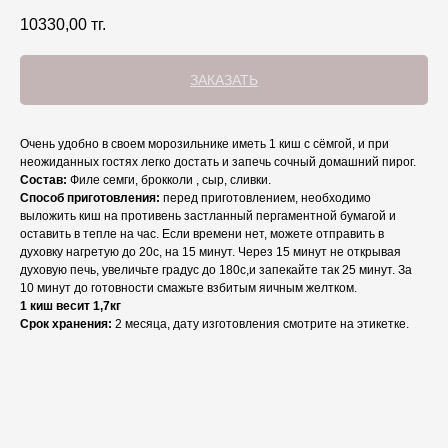
10330,00
тг.
ЗАКАЗАТЬ
Очень удобно в своем морозильнике иметь 1 киш с сёмгой, и при
неожиданных гостях легко достать и запечь сочный домашний пирог.
Состав:
Филе семги, брокколи , сыр, сливки.
Способ приготовления:
перед приготовлением, необходимо
выложить киш на противень застланный пергаментной бумагой и
оставить в тепле на час. Если времени нет, можете отправить в
духовку нагретую до 20с, на 15 минут. Через 15 минут не открывая
духовую печь, увеличьте градус до 180с,и запекайте так 25 минут. За
10 минут до готовности смажьте взбитым яичным желтком.
1 киш весит 1,7кг
Срок хранения:
2 месяца, дату изготовления смотрите на этикетке.