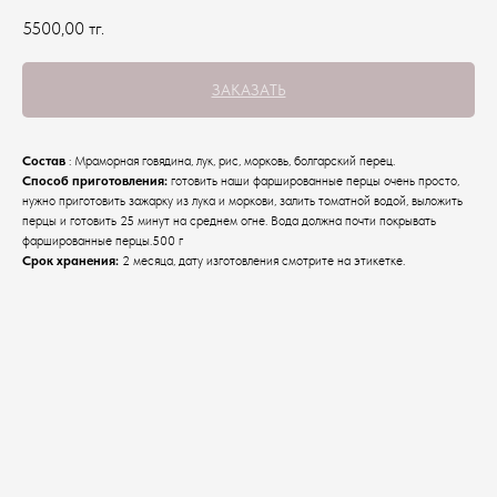
5500,00
тг.
ЗАКАЗАТЬ
Состав
: Мраморная говядина, лук, рис, морковь, болгарский перец.
Способ приготовления:
готовить наши фаршированные перцы очень просто,
нужно приготовить зажарку из лука и моркови, залить томатной водой, выложить
перцы и готовить 25 минут на среднем огне. Вода должна почти покрывать
фаршированные перцы.500 г
Срок хранения:
2 месяца, дату изготовления смотрите на этикетке.