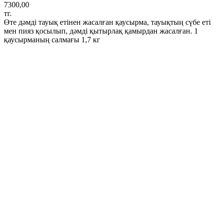
7300,00
тг.
Өте дәмді тауық етінен жасалған қаусырма, тауықтың сүбе еті
мен пияз қосылып, дәмді қытырлақ қамырдан жасалған. 1
қаусырманың салмағы 1,7 кг