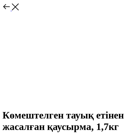
Көмештелген тауық етінен
жасалған қаусырма, 1,7кг