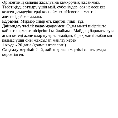
Әр мәнтінің сапалы жасалуына қамқорлық жасаймыз.
Тәбетіңізді арттыру үшін май, субөнімдер, соя немесе кез
келген дәмдеуіштерді қоспаймыз. «Невеста» мәнтісі
әдеттегідей жасалады.
Құрамы:
Мәрмәр сиыр еті, картоп, пияз, тұз.
Дайындау тәсілі:
қадам-қадаммен: Суды мәнті пісіргіште
қайнатып, мәнті пісіргішті майлаймыз. Майдың барлығы суға
ағып кетеді және олар қуырылымайды, бірақ мәнті жабысып
қалмас үшін оны жақсылап майлау керек.
1 кг-да - 20 дана (қолмен жасалған)
Сақталу мерзімі:
2 ай, дайындалған мерзімі жапсырмада
көрсетілген.