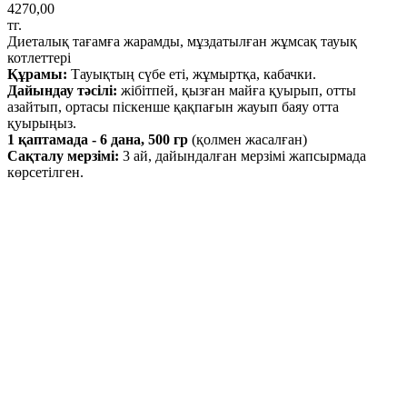
4270,00
тг.
Диеталық тағамға жарамды, мұздатылған жұмсақ тауық
котлеттері
Құрамы:
Тауықтың сүбе еті, жұмыртқа, кабачки.
Дайындау тәсілі:
жібітпей, қызған майға қуырып, отты
азайтып, ортасы піскенше қақпағын жауып баяу отта
қуырыңыз.
1 қаптамада - 6 дана, 500 гр
(қолмен жасалған)
Сақталу мерзімі:
3 ай, дайындалған мерзімі жапсырмада
көрсетілген.