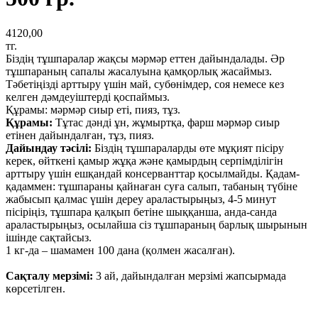
4120,00
тг.
Біздің тұшпаралар жақсы мәрмәр еттен дайындалады. Әр
тұшпараның сапалы жасалуына қамқорлық жасаймыз.
Тәбетіңізді арттыру үшін май, субөнімдер, соя немесе кез
келген дәмдеуіштерді қоспаймыз.
Құрамы: мәрмәр сиыр еті, пияз, тұз.
Құрамы:
Тұтас дәнді ұн, жұмыртқа, фарш мәрмәр сиыр
етінен дайындалған, тұз, пияз.
Дайындау тәсілі:
Біздің тұшпараларды өте мұқият пісіру
керек, өйткені қамыр жұқа және қамырдың серпімділігін
арттыру үшін ешқандай консерванттар қосылмайды. Қадам-
қадаммен: тұшпараны қайнаған суға салып, табаның түбіне
жабысып қалмас үшін дереу араластырыңыз, 4-5 минут
пісіріңіз, тұшпара қалқып бетіне шыққанша, анда-санда
араластырыңыз, осылайша сіз тұшпараның барлық шырынын
ішінде сақтайсыз.
1 кг-да – шамамен 100 дана (қолмен жасалған).
Сақталу мерзімі:
3 ай, дайындалған мерзімі жапсырмада
көрсетілген.