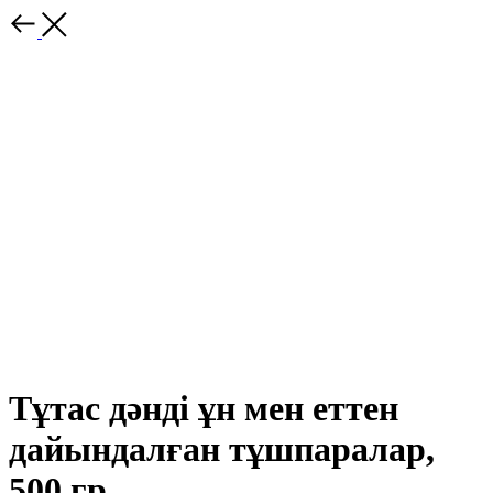
Тұтас дәнді ұн мен еттен
дайындалған тұшпаралар,
500 гр.