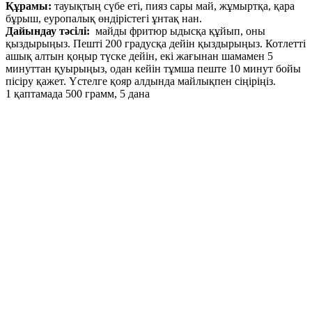
Құрамы:
тауықтың сүбе еті, пияз сары май, жұмыртқа, қара
бұрыш, еуропалық өндірістегі ұнтақ нан.
Дайындау тәсілі:
майды фритюр ыдысқа құйып, оны
қыздырыңыз. Пешті 200 градусқа дейін қыздырыңыз. Котлетті
ашық алтын қоңыр түске дейін, екі жағынан шамамен 5
минуттан қуырыңыз, одан кейін тұмша пеште 10 минут бойы
пісіру қажет. Үстелге қояр алдында майлықпен сіңіріңіз.
1 қаптамада 500 грамм, 5 дана