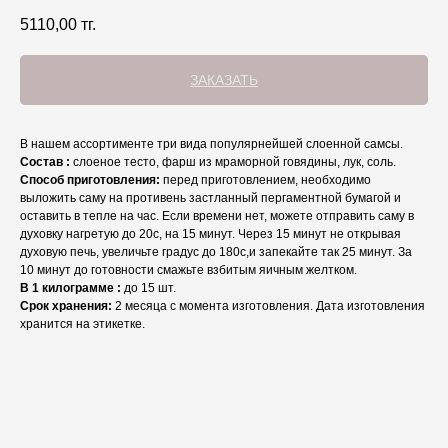
5110,00
тг.
ЗАКАЗАТЬ
В нашем ассортименте три вида популярнейшей слоенной самсы.
Состав :
слоеное тесто, фарш из мраморной говядины, лук, соль.
Способ приготовления:
перед приготовлением, необходимо
выложить саму на противень застланный пергаментной бумагой и
оставить в тепле на час. Если времени нет, можете отправить саму в
духовку нагретую до 20с, на 15 минут. Через 15 минут не открывая
духовую печь, увеличьте градус до 180с,и запекайте так 25 минут. За
10 минут до готовности смажьте взбитым яичным желтком.
В 1 килограмме :
до 15 шт.
Срок хранения:
2 месяца с момента изготовления. Дата изготовления
хранится на этикетке.